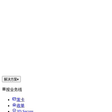
解决方案
▾
按业务线
发卡
收单
3D Secure