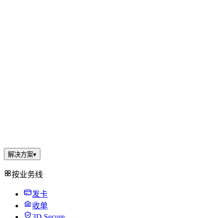
解决方案
▾
按业务线
发卡
收单
3D Secure