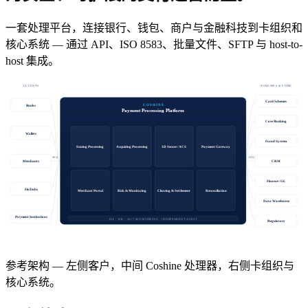
一套处理平台，连接银行、钱包、商户与金融科技到卡组织和
核心系统 — 通过 API、ISO 8583、批量文件、SFTP 与 host-to-
host 集成。
CLIENTS
SCHEMES & CORE
Card Schemes
COSHINE
Banks
Payment Processing Platform
Core Banking
Wallets
Fraud System
Issuing Processing
Acquiring Processing
3D Secure / ACS
Payment Gateway
API · SFTP · MQ
ISO 8583 · BATCH · H2H
Merchants
CRM
Finance / GL
FinTechs
Merchant Portal
Risk & Monitoring
Clearing & Settlement
Reconciliation
Data Warehouse
Payment Institutions
HA · DR · 24×7 MONITORING · INDEPENDENT AUDIT
Regulatory
参考架构 — 左侧客户，中间 Coshine 处理器，右侧卡组织与
核心系统。