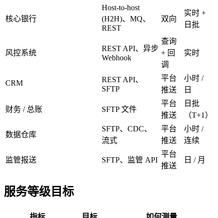
Host-to-host
实时 +
核心银行
(H2H)、MQ、
双向
日批
REST
查询
REST API、异步
风控系统
+ 回
实时
Webhook
调
平台
小时 /
REST API、
CRM
SFTP
推送
日
平台
日批
财务 / 总账
SFTP 文件
推送
（T+1）
SFTP、CDC、
平台
小时 /
数据仓库
流式
推送
连续
平台
监管报送
SFTP、监管 API
日 / 月
推送
服务等级目标
指标
目标
如何测量