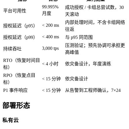
99.995%
成功授权 / 卡组总尝试数，30
平台可用性
月度
天滚动
内部处理时间，不含卡组网络
< 200 ms
授权延迟（p95）
往返
< 400 ms
授权延迟（p99）
与 p95 同范围
压测验证；预先协调可承担更
3,000 tps
持续吞吐
高峰值
RTO（恢复时间目
< 4 小时
依灾备设计，年度演练
标）
RPO（恢复点目
< 15 分钟
依灾备设计
标）
P1 事件响应
< 15 分钟
从告警到工程师确认，7×24
部署形态
私有云