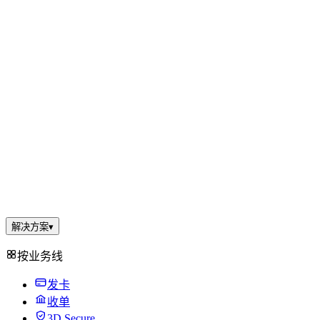
解决方案
▾
按业务线
发卡
收单
3D Secure