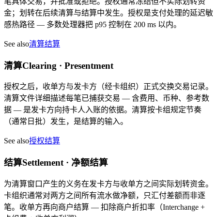
笔具体交易，并批准或拒绝。授权通常冻结但不实际划转资
金；划转在后续清算与结算中发生。授权是支付处理的延迟敏
感热路径 — 多数处理器把 p95 控制在 200 ms 以内。
See also
清算
结算
清算
Clearing · Presentment
授权之后，收单方与发卡方（经卡组织）正式交换交易记录。
清算文件详细描述每笔已捕获交易 — 含费用、币种、参考数
据 — 是发卡方向持卡人入账的依据。清算按卡组规定节奏
（通常日批）发生，是结算的输入。
See also
授权
结算
结算
Settlement · 净额结算
为清算窗口产生的义务在发卡方与收单方之间实际划转资金。
卡组织通常对两方之间所有流水做净额，只汇付差额而非逐
笔。收单方再向商户结算 — 扣除商户折扣率（Interchange +