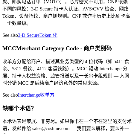
款、邮购电话订单（MOTO）。芯片密文不可用，CNP 依赖
不同的风控：3-D Secure 持卡人认证、AVS/CVV 检查、网络
Token、设备指纹、商户侧规则。CNP 欺诈率历史上比刷卡高
一个数量级。
See also
3-D Secure
Token 化
MCC
Merchant Category Code · 商户类别码
收单方分配给商户、描述其业务类型的 4 位代码（如 5411 食
杂、5812 餐饮、4112 客运铁路）。MCC 驱动 Interchange 分
层、持卡人权益资格、监管报送以及一长串卡组规则 — 入网
时分错 MCC 是后续商户经济意外的常见来源。
See also
Interchange
收单方
缺哪个术语？
本术语表是策展、非穷尽。如果你卡在一个不在这里的支付术
语，发邮件给 sales@coshine.com — 我们要么解释，要么补一