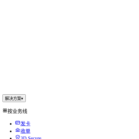
解决方案
▾
按业务线
发卡
收单
3D Secure