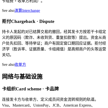
卡组费 + 收单方利润）。
See also
清算
Interchange
拒付
Chargeback · Dispute
持卡人发起的对已结算交易的撤回，经其发卡方按若干卡组定
义的原因码（欺诈、未收到货、重复扣款等）提出。资金从商
户处先扣回、等待举证；商户有固定窗口期回应证据。拒付经
济学（胜诉率、证据质量、卡组阈值）是高频商户的头等运营
关切。
See also
收单方
网络与基础设施
卡组织
Card scheme · 卡品牌
连接发卡方与收单方、定义成员间资金流转规则的轨道。
Visa、Mastercard、UnionPay、JCB、American Express、