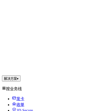
解决方案
▾
按业务线
发卡
收单
3D Secure