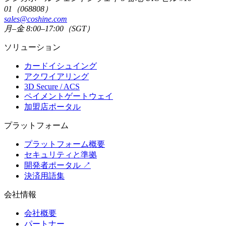
01（068808）
sales@coshine.com
月–金 8:00–17:00（SGT）
ソリューション
カードイシュイング
アクワイアリング
3D Secure / ACS
ペイメントゲートウェイ
加盟店ポータル
プラットフォーム
プラットフォーム概要
セキュリティと準拠
開発者ポータル
↗
決済用語集
会社情報
会社概要
パートナー